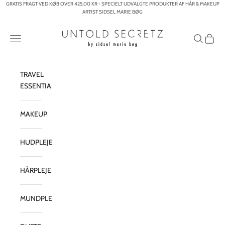
Spring til indhold
GRATIS FRAGT VED KØB OVER 425,00 KR - SPECIELT UDVALGTE PRODUKTER AF HÅR & MAKEUP
ARTIST SIDSEL MARIE BØG
Untold Secretz – By Sidsel Marie Bøg
Menu
Søg
Indkøb
TRAVEL
ESSENTIALS
MAKEUP
HUDPLEJE
HÅRPLEJE
MUNDPLEJE