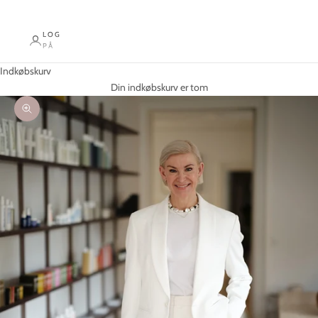
LOG
PÅ
Indkøbskurv
Din indkøbskurv er tom
Zoom