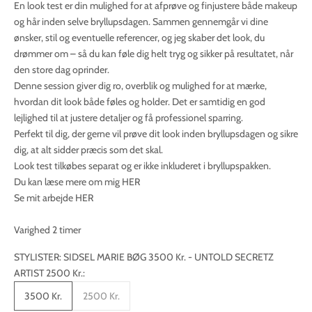
En look test er din mulighed for at afprøve og finjustere både makeup
og hår inden selve bryllupsdagen. Sammen gennemgår vi dine
ønsker, stil og eventuelle referencer, og jeg skaber det look, du
drømmer om – så du kan føle dig helt tryg og sikker på resultatet, når
den store dag oprinder.
Denne session giver dig ro, overblik og mulighed for at mærke,
hvordan dit look både føles og holder. Det er samtidig en god
lejlighed til at justere detaljer og få professionel sparring.
Perfekt til dig, der gerne vil prøve dit look inden bryllupsdagen og sikre
dig, at alt sidder præcis som det skal.
Look test tilkøbes separat og er ikke inkluderet i bryllupspakken.
Du kan læse mere om mig
HER
Se mit arbejde
HER
Varighed 2 timer
STYLISTER: SIDSEL MARIE BØG 3500 Kr. - UNTOLD SECRETZ
ARTIST 2500 Kr.:
3500 Kr.
2500 Kr.