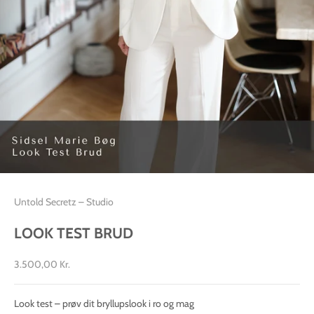
Untold Secretz – Studio
LOOK TEST BRUD
Salgspris
3.500,00 Kr.
Look test – prøv dit bryllupslook i ro og mag