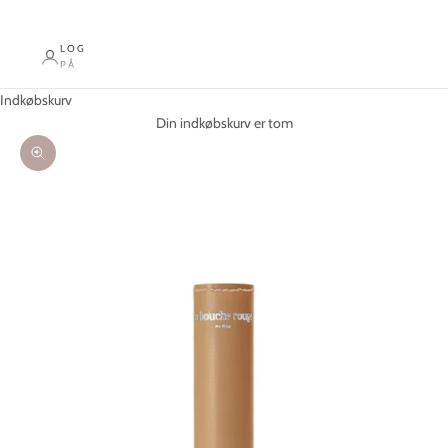
LOG
PÅ
Indkøbskurv
Din indkøbskurv er tom
Zoom