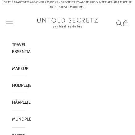
Spring til indhold
GRATIS FRAGT VED KØB OVER 425,00 KR - SPECIELT UDVALGTE PRODUKTER AF HÅR & MAKEUP
ARTIST SIDSEL MARIE BØG
Untold Secretz – By Sidsel Marie Bøg
Menu
Søg
Indkøb
TRAVEL
ESSENTIALS
MAKEUP
HUDPLEJE
HÅRPLEJE
MUNDPLEJE