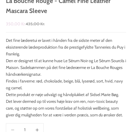
La Bouche Rouge - Camel Fine Leather
Mascara Sleeve
Salgspris
Normalpris
350,00 Kr.
435,00 Kr.
Det fine læderetui er lavet i hånden fra de sidste meter af den
eksisterende læderproduktion fra de prestigefyldte Tanneries du Puy i
Frankrig.
Den er designet til at kunne huse Le Sérum Noir og Le Sérum Sourcils i
Maison. Sadelsømmen på det fine læderærme er La Bouche Rouges
håndværkersignatur.
Findes i farverne: rød, chokolade, beige, blå, lyserød, sort, hvid, navy
og camel.
Dette produkt er nøje udvalgt og håndplukket af Sidsel Marie Bøg.
Det lever dermed op til vores høje krav om ren, non-toxic beauty
care, og støtter op om vores forståelse af holistisk wellbeing, som
giver dig muligheden for at være i verden præcis, som
du
ønsker det.
Sænk antal
Øg antal