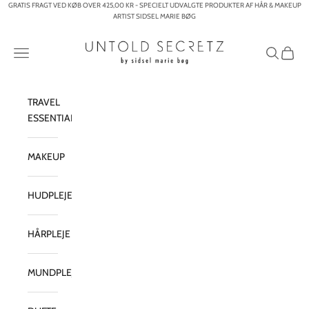
Spring til indhold
GRATIS FRAGT VED KØB OVER 425,00 KR - SPECIELT UDVALGTE PRODUKTER AF HÅR & MAKEUP
ARTIST SIDSEL MARIE BØG
Untold Secretz – By Sidsel Marie Bøg
Menu
Søg
Indkøb
TRAVEL
ESSENTIALS
MAKEUP
HUDPLEJE
HÅRPLEJE
MUNDPLEJE