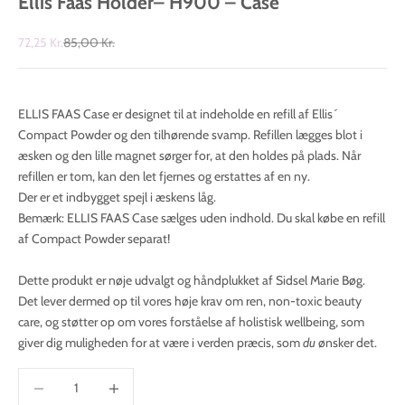
Ellis Faas Holder– H900 – Case
Salgspris
Normalpris
72,25 Kr.
85,00 Kr.
ELLIS FAAS Case er designet til at indeholde en refill af Ellis´
Compact Powder og den tilhørende svamp. Refillen lægges blot i
æsken og den lille magnet sørger for, at den holdes på plads. Når
refillen er tom, kan den let fjernes og erstattes af en ny.
Der er et indbygget spejl i æskens låg.
Bemærk: ELLIS FAAS Case sælges uden indhold. Du skal købe en refill
af Compact Powder separat!
Dette produkt er nøje udvalgt og håndplukket af Sidsel Marie Bøg.
Det lever dermed op til vores høje krav om ren, non-toxic beauty
care, og støtter op om vores forståelse af holistisk wellbeing, som
giver dig muligheden for at være i verden præcis, som
du
ønsker det.
Sænk antal
Øg antal